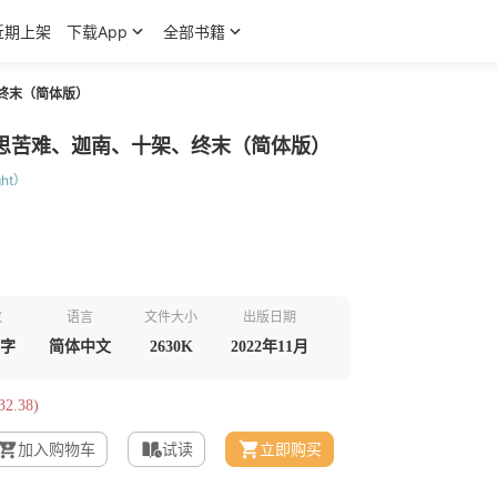
近期上架
下载App
全部书籍
终末（简体版）
思苦难、迦南、十架、终末（简体版）
ght）
数
语言
文件大小
出版日期
千字
简体中文
2630K
2022年11月
2.38)
加入购物车
试读
立即购买