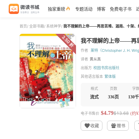
独家重磅
专题活动
博客
免费电子书
首页
/
全部书籍
/
系统神学
/
我不理解的上帝——再思苦难、迦南、十架、
3.50 折
我不理解的上帝——再
作者
莱特（Christopher J. H. Wri
译者
黄从真
出版方
校园书房出版社
其他语言版本
繁体版
格式
页数
字
流式
336页
130
$4.79
$13.68
电子书售价
(约¥3
收藏
赠书