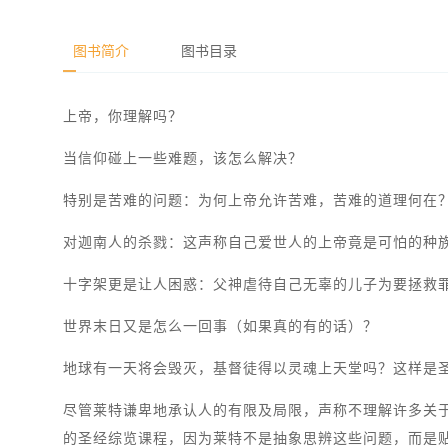
图书简介
图书目录
上帝，你理解吗？
当信仰碰上一些难题，该怎么解决？
特别是苦难的问题：为何上帝允许苦难，苦难的道理何在
对迦南人的杀戮：这声称自己爱世人的上帝竟是可怕的种
十字架更是让人困惑：父神虐待自己无辜的儿子为要拯救
世界末日又是怎么一回事（如果真的有的话）？
地球有一天将会毁灭，基督徒得以灵魂上天堂吗？这样是
尽管莱特谦卑地承认人的有限及局限，声称不理解许多关
的圣经综览课程，因为莱特不是抽象思辨这些问题，而是