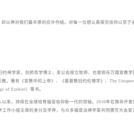
，却以神对我们最丰厚的应许作结。对每一位想认真探究信仰以至于
重量级的旧约神学家。剑桥哲学博士，圣公会按立牧师，也曾担任万国宣教学院（All N
教。著有《宣教中的上帝》、《基督教旧约伦理学》、The Uniqueness of Jesus、
 of Ezekiel）等书。
来，持续在全球培育福音信仰新一代的领袖。2010年在南非开普敦举行的第
，他更以洛桑神学工作小组主席的身分及学养，与众多福音派神学家共同撰写大会宣言《开普