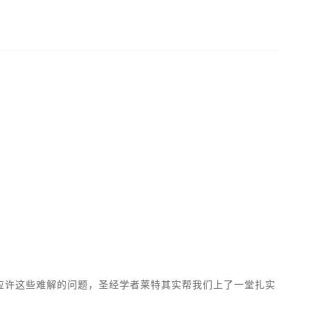
应许这些难解的问题，圣经学者莱特其实帮我们上了一堂扎实