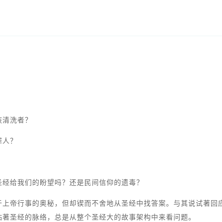
？
族清洗者？
罪人？
圣经给我们的盼望吗？还是民间信仰的遗毒？
于上帝行事的奥秘，但却锲而不舍地从圣经中找答案。与其说试著回
贴著圣经的脉络，总是从整个圣经大的故事架构中来看问题。