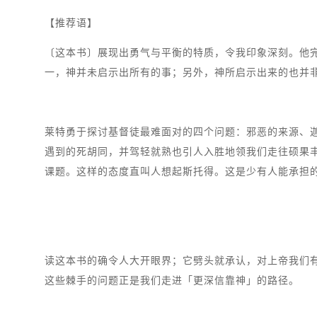
【推荐语】
〔这本书〕展现出勇气与平衡的特质，令我印象深刻。他
一，神并未启示出所有的事；另外，神所启示出来的也并
莱特勇于探讨基督徒最难面对的四个问题：邪恶的来源、
遇到的死胡同，并驾轻就熟也引人入胜地领我们走往硕果
课题。这样的态度直叫人想起斯托得。这是少有人能承担
读这本书的确令人大开眼界；它劈头就承认，对上帝我们
这些棘手的问题正是我们走进「更深信靠神」的路径。