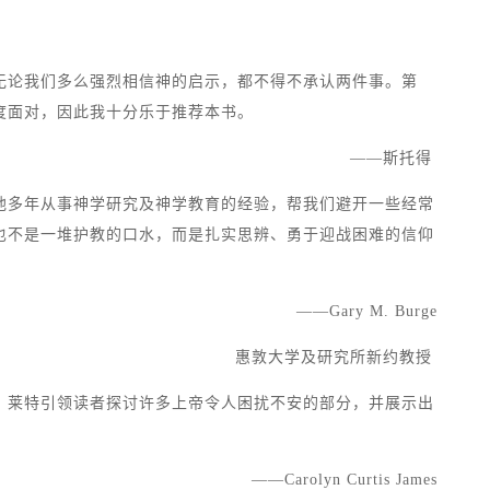
无论我们多么强烈相信神的启示，都不得不承认两件事。第
度面对，因此我十分乐于推荐本书。
——斯托得
他多年从事神学研究及神学教育的经验，帮我们避开一些经常
也不是一堆护教的口水，而是扎实思辨、勇于迎战困难的信仰
——Gary M. Burge
惠敦大学及研究所新约教授
。莱特引领读者探讨许多上帝令人困扰不安的部分，并展示出
——Carolyn Curtis James