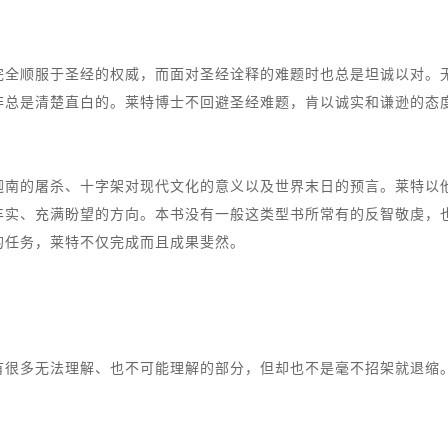
完全顺服于圣经的权威，而面对圣经诠释的难题时也总是坦诚以对。
非总是清楚直白的。莱特博士不回避圣经难题，肯以诚实和谦逊的态
迦南的屠杀、十字架对现代文化的意义以及世界末日的预言。莱特以
丰实、充满盼望的方向。本书没有一般这类型书所常有的反智敬虔，
的任务，莱特不仅完成而且成果斐然。
有很多无法理解、也不可能理解的部分，但却也不是毫不招架就退缩