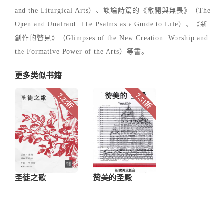
and the Liturgical Arts）、談論詩篇的《敞開與無畏》（The
Open and Unafraid: The Psalms as a Guide to Life）、《新
創作的瞥見》（Glimpses of the New Creation: Worship and
the Formative Power of the Arts）等書。
更多类似书籍