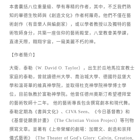
本書囊括八位重量級、學有專精的作者，其中，不乏我們熟
知的畢德生牧師與《創造文化》作者柯羅奇。他們不僅在藝
術創作（有音樂人與編劇家），或以學者教授以及獨特的藝
術牧師身分，共築一座信仰的藝術殿堂，八堂教會美學課，
直達天際，翱翔宇宙，一窺美麗不朽的神。
【作者簡介】
大衛．泰勒（W. David O. Taylor），出生於瓜地馬拉宣教士
家庭的泰勒，曾就讀德州大學、喬治城大學、德國符茲堡大
學和溫哥華的維真神學院，並取得杜克神學院神學博士學
位，目前執教於富勒神學院。他曾任德州奧斯汀希望禮拜堂
的藝術牧師十二年。 他的藝術專長包含撰寫劇本和現代舞。
泰勒定期為《書與文化》、CIVA Seen、《今日基督教》和
《基督徒願景計畫》（The Christian Vision Project）等刊物
撰寫文章。並著有《上帝榮耀的劇場：加爾文、創造和崇拜
儀式藝術》（The Theater of God's Glory: Calvin, Creation,