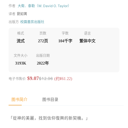
作者
大衛．泰勒（W. David O. Taylor）
译者
劉如菁
出版方
校園書房出版社
格式
页数
字数
语言
流式
272页
104千字
繁体中文
文件大小
出版日期
3193K
2022年
$9.07
$12.96
电子书售价
(约¥61.22)
图书简介
图书目录
「從神的美麗，找到信仰復興的新契機。」