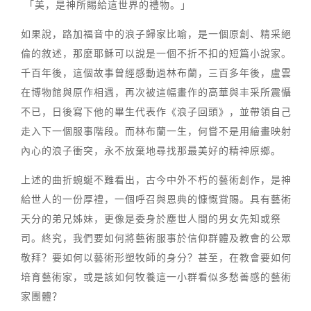
「美，是神所賜給這世界的禮物。」
如果說，路加福音中的浪子歸家比喻，是一個原創、精采絕
倫的敘述，那麼耶穌可以說是一個不折不扣的短篇小說家。
千百年後，這個故事曾經感動過林布蘭，三百多年後，盧雲
在博物館與原作相遇，再次被這幅畫作的高華與丰采所震懾
不已，日後寫下他的畢生代表作《浪子回頭》，並帶領自己
走入下一個服事階段。而林布蘭一生，何嘗不是用繪畫映射
內心的浪子衝突，永不放棄地尋找那最美好的精神原鄉。
上述的曲折蜿蜒不難看出，古今中外不朽的藝術創作，是神
給世人的一份厚禮，一個呼召與恩典的慷慨賞賜。具有藝術
天分的弟兄姊妹，更像是委身於塵世人間的男女先知或祭
司。終究，我們要如何將藝術服事於信仰群體及教會的公眾
敬拜？要如何以藝術形塑牧師的身分？甚至，在教會要如何
培育藝術家，或是該如何牧養這一小群看似多愁善感的藝術
家團體？