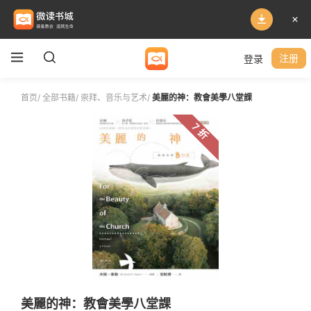
登录
注册
首页
/
全部书籍
/
崇拜、音乐与艺术
/
美麗的神：教會美學八堂課
7 折
美麗的神：教會美學八堂課