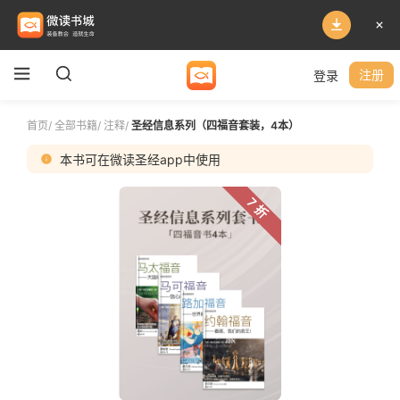
登录
注册
首页
/
全部书籍
/
注释
/
圣经信息系列（四福音套装，4本）
本书可在微读圣经app中使用
7 折