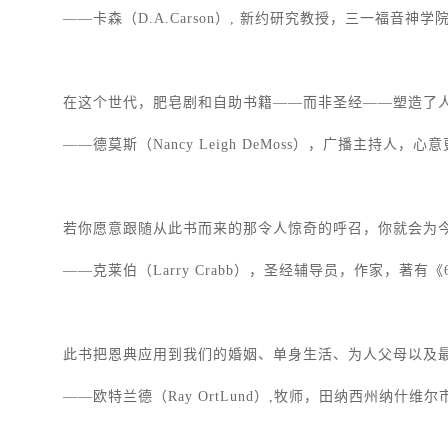
——卡森（D.A.Carson）, 新约研究教授，三一福音神学院（Trinity
在这个世代，肥皂剧和自助书籍——而非圣经——塑造了
——德莫斯（Nancy Leigh DeMoss），广播主持人，心意更新（
若你愿意跟随从此书而来的那令人惊奇的呼召，你就会为
——克莱伯（Larry Crabb），圣经辅导员，作家，著有《66 封
此书把恩典应用到我们的婚姻、单身生活、为人父母以及
——欧特兰德（Ray OrtLund）,牧师，田纳西州纳什维尔市以