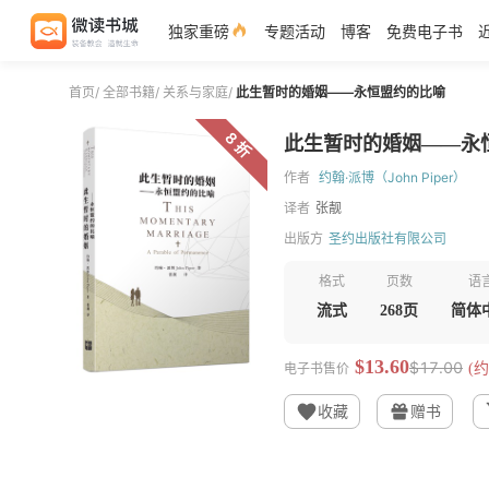
独家重磅
专题活动
博客
免费电子书
首页
/
全部书籍
/
关系与家庭
/
此生暂时的婚姻——永恒盟约的比喻
8 折
此生暂时的婚姻——永
作者
约翰·派博（John Piper）
译者
张靓
出版方
圣约出版社有限公司
格式
页数
语
流式
268页
简体
$13.60
$17.00
电子书售价
(约
收藏
赠书