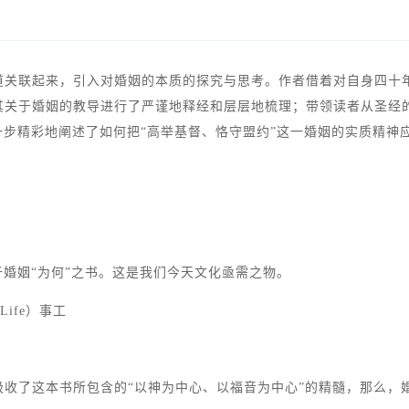
道关联起来，引入对婚姻的本质的探究与思考。作者借着对自身四十
其关于婚姻的教导进行了严谨地释经和层层地梳理；带领读者从圣经
一步精彩地阐述了如何把“高举基督、恪守盟约”这一婚姻的实质精
于婚姻“为何”之书。这是我们今天文化亟需之物。
 Life）事工
收了这本书所包含的“以神为中心、以福音为中心”的精髓，那么，婚