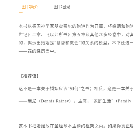
图书简介
图书目录
本书以德国神学家朋霍费尔的殉道作为开篇，将婚姻和殉
世记》二章、《以弗所书》第五章及其他众多经卷中，对
的，揭示出婚姻是“基督和教会”的关系的模型。本书还进
——罪的经历当中。
【推荐语】
这不是一本关于婚姻应该“如何”之书；相反，这是一本关
——瑞尼（Dennis Rainey），主席，“家庭生活”（Family
这本书把婚姻放在圣经基本主题的框架之内。如果你真正吸