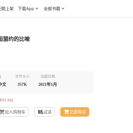
近期上架
下载App
全部书籍
恒盟约的比喻
言
文件大小
出版日期
中文
357K
2021年1月
¥91.94)
加入购物车
试读
立即购买