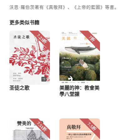
沃恩·羅伯茨著有《真敬拜》、《上帝的藍圖》等書。
更多类似书籍