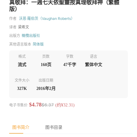
真敬拜：一週七天依聖靈按真理敬拜神（繁體
版）
作者
沃恩‧羅伯茨（Vaughan Roberts）
译者
梁希文
出版方
橄欖出版社
其他语言版本
简体版
格式
页数
字数
语言
流式
160页
47千字
繁体中文
文件大小
出版日期
327K
2016年2月
$4.78
$6.37
电子书售价
(约¥32.31)
图书简介
图书目录