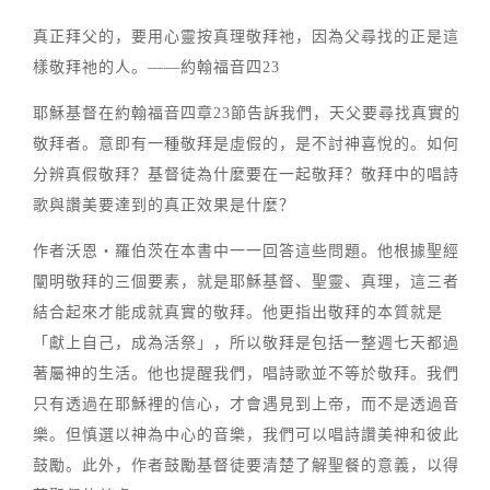
真正拜父的，要用心靈按真理敬拜祂，因為父尋找的正是這
樣敬拜祂的人。——約翰福音四23
耶穌基督在約翰福音四章23節告訴我們，天父要尋找真實的
敬拜者。意即有一種敬拜是虛假的，是不討神喜悅的。如何
分辨真假敬拜？基督徒為什麼要在一起敬拜？敬拜中的唱詩
歌與讚美要達到的真正效果是什麼？
作者沃恩‧羅伯茨在本書中一一回答這些問題。他根據聖經
闡明敬拜的三個要素，就是耶穌基督、聖靈、真理，這三者
結合起來才能成就真實的敬拜。他更指出敬拜的本質就是
「獻上自己，成為活祭」，所以敬拜是包括一整週七天都過
著屬神的生活。他也提醒我們，唱詩歌並不等於敬拜。我們
只有透過在耶穌裡的信心，才會遇見到上帝，而不是透過音
樂。但慎選以神為中心的音樂，我們可以唱詩讚美神和彼此
鼓勵。此外，作者鼓勵基督徒要清楚了解聖餐的意義，以得