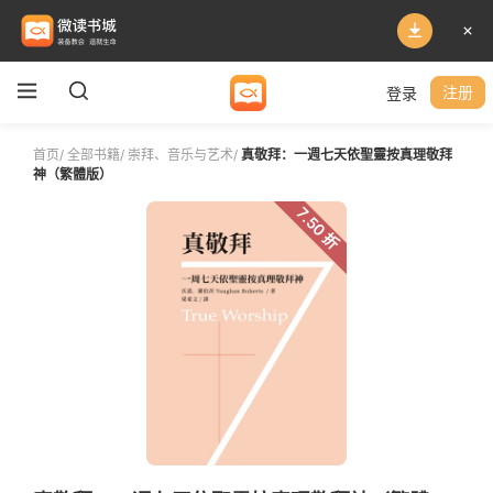
登录
注册
首页
/
全部书籍
/
崇拜、音乐与艺术
/
真敬拜：一週七天依聖靈按真理敬拜
神（繁體版）
7.50 折