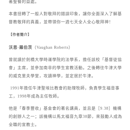
著聖餐的益處。
本書扭轉了一般人對敬拜的錯誤印象，讓你全面深入了解基
督教敬拜的真義，並帶領你一週七天全人全心敬拜神！
【作者簡介】
沃恩·羅伯茨
（Vaughan Roberts）
曾就讀於劍橋大學時運學院的法學系，擔任該校「基督徒協
會」主席，並參加南非的學生宣教活動。之後轉往牛津大學
的威克里夫學堂，攻讀神學，並定居於牛津。
1991年擔任牛津聖埃比教會的助理牧師，負責學生福音事
工，1998年成為主任牧師。
他是「春季豐收」基金會的著名講員，並且是［9.38］機構
的創辦人之一；該機構以馬太福音九章38節，來鼓勵人成為
全職的宣教士。