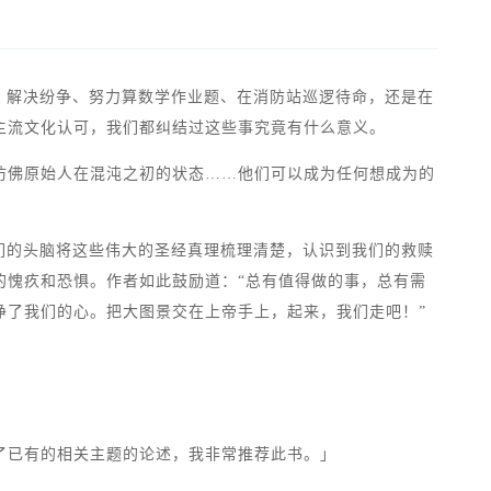
、解决纷争、努力算数学作业题、在消防站巡逻待命，还是在
主流文化认可，我们都纠结过这些事究竟有什么意义。
魂仿佛原始人在混沌之初的状态……他们可以成为任何想成为的
们的头脑将这些伟大的圣经真理梳理清楚，认识到我们的救赎
的愧疚和恐惧。作者如此鼓励道：“总有值得做的事，总有需
净了我们的心。把大图景交在上帝手上，起来，我们走吧！”
了已有的相关主题的论述，我非常推荐此书。」