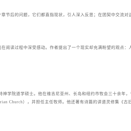
个章节后的问题，它们都直指现状，引人深入反思；在团契中交流对
我在阅读过程中深受感动。作者提出了一个现实却充满盼望的观点：
士，威敏斯特神学院道学硕士。他在维吉尼亚州、长岛和纽约市牧会三十余
yterian Church），并担任主任牧师。他还著有诗篇的讲道灵修集《