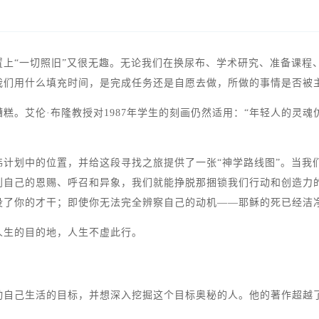
上“一切照旧”又很无趣。无论我们在换尿布、学术研究、准备课程
我们用什么填充时间，是完成任务还是自愿去做，所做的事情是否被
糕。艾伦·布隆教授对1987年学生的刻画仍然适用：“年轻人的灵
计划中的位置，并给这段寻找之旅提供了一张“神学路线图”。当我
到自己的恩赐、呼召和异象，我们就能挣脱那捆锁我们行动和创造力
没了你的才干；即使你无法完全辨察自己的动机——耶稣的死已经洁
人生的目的地，人生不虚此行。
动自己生活的目标，并想深入挖掘这个目标奥秘的人。他的著作超越