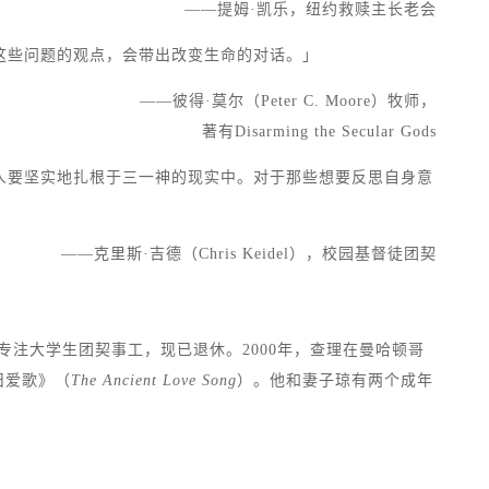
——提姆·凯乐，纽约救赎主长老会
这些问题的观点，会带出改变生命的对话。」
——彼得·莫尔（Peter C. Moore）牧师，
著有Disarming the Secular Gods
人要坚实地扎根于三一神的现实中。对于那些想要反思自身意
——克里斯·吉德（Chris Keidel），校园基督徒团契
年，专注大学生团契事工，现已退休。2000年，查理在曼哈顿哥
古旧爱歌》（
The Ancient Love Song
）。他和妻子琼有两个成年