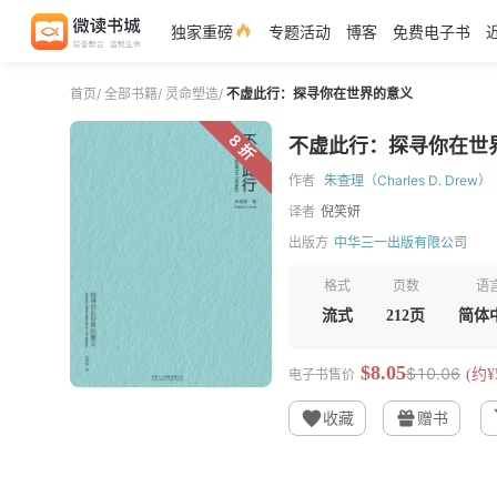
独家重磅
专题活动
博客
免费电子书
首页
/
全部书籍
/
灵命塑造
/
不虚此行：探寻你在世界的意义
8 折
不虚此行：探寻你在世
作者
朱查理（Charles D. Drew）
译者
倪笑妍
出版方
中华三一出版有限公司
格式
页数
语
流式
212页
简体
$8.05
$10.06
电子书售价
(约¥5
收藏
赠书