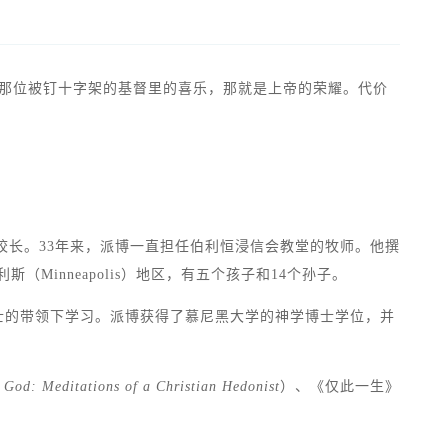
在那位被钉十字架的基督里的喜乐，那就是上帝的荣耀。代价
院的校长。33年来，派博一直担任伯利恒浸信会教堂的牧师。他撰
（Minneapolis）地区，有五个孩子和14个孙子。
勒博士的带领下学习。派博获得了慕尼黑大学的神学博士学位，并
 God: Meditations of a Christian Hedonist
）、《仅此一生》