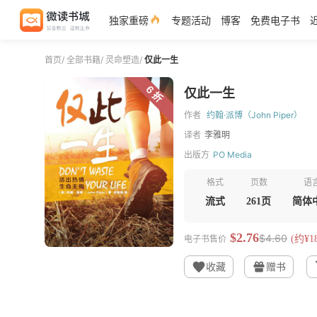
独家重磅
专题活动
博客
免费电子书
首页
/
全部书籍
/
灵命塑造
/
仅此一生
6 折
仅此一生
作者
约翰·派博（John Piper）
译者
李雅明
出版方
PO Media
格式
页数
语
流式
261页
简体
$2.76
$4.60
电子书售价
(约¥18
收藏
赠书