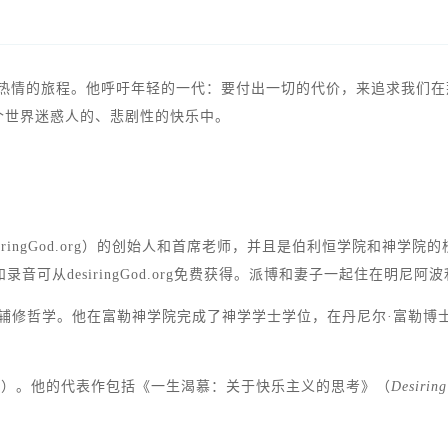
满热情的旅程。他呼吁年轻的一代：要付出一切的代价，来追求我们
个世界迷惑人的、悲剧性的快乐中。
ringGod.org）的创始人和首席老师，并且是伯利恒学院和神学
可从desiringGod.org免费获得。派博和妻子一起住在明尼阿波利斯
主修文学，辅修哲学。他在富勒神学院完成了神学学士学位，在丹尼尔·富
nistries）。他的代表作包括《一生渴慕：关于快乐主义的思考》（
Desiring