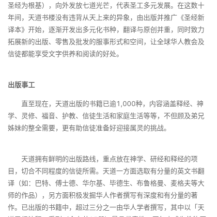
圣经为根基），向外发放七道光芒，代表圣工多元发展。在这数十
年间，天道书楼没有违背从天上来的异象，由出版并推广《圣经新
译本》开始，逐渐开发出多元化书种，翻译与原创并重，同时致力
拓展新的出版、零售及批发的服事形式和空间，让全球华人教会及
信徒都能享受文字供养和阅读的好处。
出版事工
直至现在，天道出版的书籍已逾1,000种，内容涵盖释经、神
学、灵修、福音、护教、信徒生活和家庭生活等等，不但顾及弟兄
姊妹的整全需要，更有助信徒准备好迎接属灵的挑战。
天道拥有鲜明的出版路线，重点放在神学、研经和释经的项
目，切合不同程度的信徒所需。天道一方面选取有分量的英文书翻
译（如：巴特、傅士德、华尔基、毕德生、布鲁格曼、麦格夫等大
师的作品），另方面积极发掘华人作者撰写有深度和有分量的著
作。已出版的书籍中，超过三分之一由华人学者撰写，其中以「天