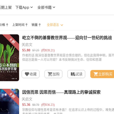
近期上架
下载App
全部书籍
价格
上架时间
销量
关启文
收藏
加购
试读
立即购买
关启文