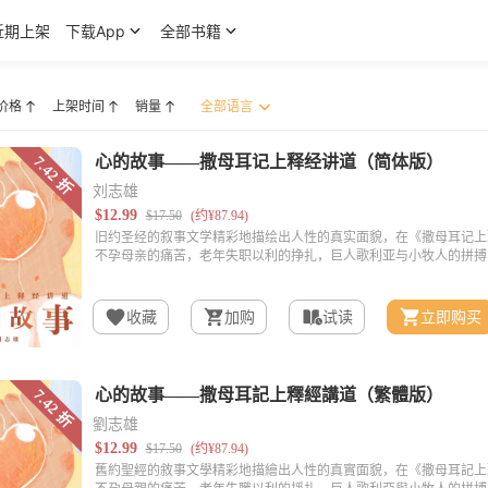
近期上架
下载App
全部书籍
价格
上架时间
销量
刘志雄
收藏
加购
试读
立即购买
劉志雄