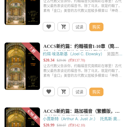
试读
购买
约珥·埃洛斯基（Joel C. Elowsky）
吴国杰
托马斯‧奥登（Thomas C. Oden）
黄锡木
试读
购买
小賈斯特（Arthur A. Just Jr.）
托馬斯‧奧登
（Thomas C. Oden）
黃錫木
吳國傑