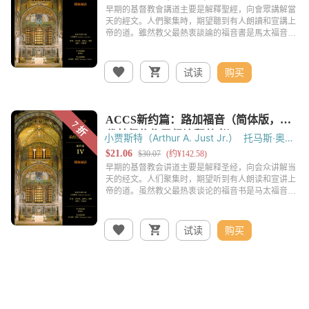
试读
购买
小贾斯特（Arthur A. Just Jr.）
托马斯‧奥登
（Thomas C. Oden）
黄锡木
吴国杰
试读
购买