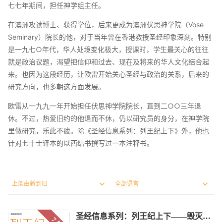
七七年期间，担任神学组主任。
在澳洲攻读博士、获得学位，后来更成为澳洲伏思神学院（Vose
Seminary）院长的他，对于当年曾在香港教授圣经印象深刻。特别
是一九七○年代，华人处境变化极大，授课时，学生最关心的往往
就是政治议题，渴望把信仰和过去、现在及将来的华人文化结合起
来。也因为这段经历，让欧雷开始关心圣经与政治的关系，后来的
研究方向，也多朝这方面发展。
欧雷从一九九一年开始担任伏思神学院院长，直到二○○三年退
休。不过，热爱旧约的他退而不休，仍以研究员的身分，在神学院
里做研究，乐此不疲。除《圣经信息系列：列王纪上下》外，他也
针对七十士译本的以西结书撰写过一本注释书。